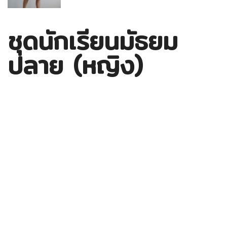
ชุดนักเรียนมัธยม
ปลาย (หญิง)
เราเลือกสรรวัตถุดิบแต่ละชนิดด้วยความประณีต และผลิต
สินค้าแต่ละชิ้นอย่างตั้งใจ
ชุดนักเรียนตราจุฬา น่าลองใช้ ใส่สบาย จ่ายไม่แพง
เรามั่นใจว่าวัตถุดิบที่คัดสรรมาอย่างดีจะมีความเหมาะสมกับ
อากาศของประเทศไทย ผ่านขั้นตอนการทำให้ผิวผ้ามีความลื่น
ง่ายต่อการทำความสะอาด ปรับสีให้เป็นพื้นสีขาวคราม เพื่อให้สี
ของผ้าขาวดูใหม่เสมอ โดยกระบวนการตัดเย็บอย่างเป็น
มาตรฐานสากล และมีการพัฒนาอย่างต่อเนื่องตลอดระยะ