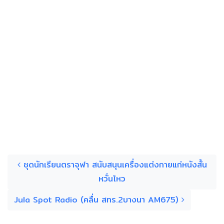
Post navigation
ชุดนักเรียนตราจุฬา สนับสนุนเครื่องแต่งกายแก่หนังสั้น
หวั่นไหว
Jula Spot Radio (คลื่น สทร.2บางนา AM675)